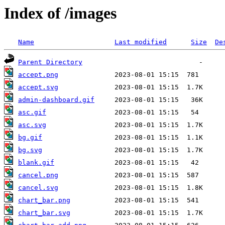
Index of /images
Name
Last modified
Size
De
Parent Directory
accept.png
accept.svg
admin-dashboard.gif
asc.gif
asc.svg
bg.gif
bg.svg
blank.gif
cancel.png
cancel.svg
chart_bar.png
chart_bar.svg