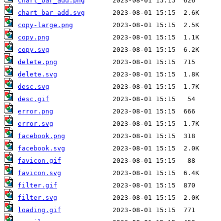
chart_bar_add.png
chart_bar_add.svg
copy-large.png
copy.png
copy.svg
delete.png
delete.svg
desc.svg
desc.gif
error.png
error.svg
facebook.png
facebook.svg
favicon.gif
favicon.svg
filter.gif
filter.svg
loading.gif