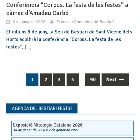
Conferència “Corpus. La festa de les festes” a
càrrec d’Amadeu Carbó
2 de juny de 2026
Premsa i Comunicació Bestiari
El dilluns 8 de juny, la Seu de Bestiari de Sant Vicenç dels
Horts acollirà la conferència “Corpus. La festa de les
festes”,
[...]
1
2
3
4
…
90
Next
Posts
navigation
AGENDA DEL BESTIARI FESTIU
Exposició Mitologia Catalana 2026
14 de gener de 2026
a
7 de gener de 2027