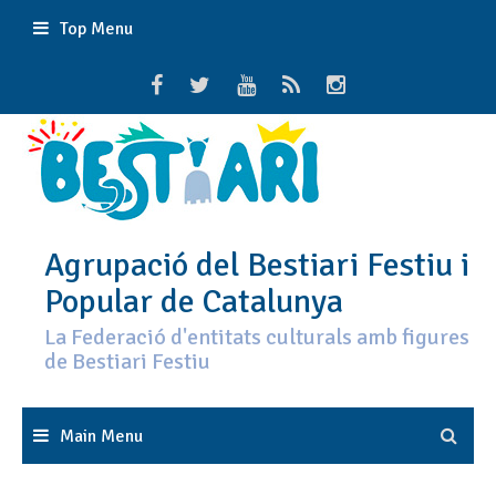
Skip
Top Menu
to
content
Agrupació del Bestiari Festiu i
Popular de Catalunya
La Federació d'entitats culturals amb figures
de Bestiari Festiu
Main Menu