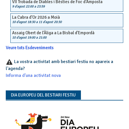
VII Trobada de Diables i Bèsties de Foc d’Amposta
9 d'agost 22:00
a
23:59
La Cabra d’Or 2026 a Moià
10 d'agost 18:30
a
11 d'agost 20:30
Assaig Obert de l’Àliga a La Bisbal d’Empordà
10 d'agost 19:00
a
21:00
Veure tots Esdeveniments
La vostra activitat amb bestiari festiu no apareix a
l'agenda?
Informa d'una activitat nova
DIA EUROPEU DEL BESTIARI FESTIU